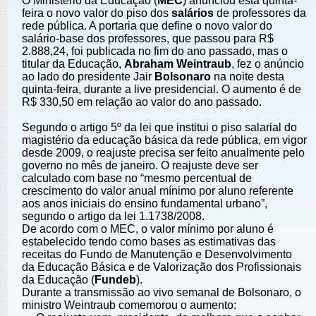
O Ministério da Educação (
MEC
) anunciou esta quinta-
feira o novo valor do piso dos
salários
de professores da
rede pública. A portaria que define o novo valor do
salário-base dos professores, que passou para R$
2.888,24, foi publicada no fim do ano passado, mas o
titular da Educação,
Abraham Weintraub
, fez o anúncio
ao lado do presidente Jair
Bolsonaro
na noite desta
quinta-feira, durante a live presidencial. O aumento é de
R$ 330,50 em relação ao valor do ano passado.
Segundo o artigo 5º da lei que institui o piso salarial do
magistério da educação básica da rede pública, em vigor
desde 2009, o reajuste precisa ser feito anualmente pelo
governo no mês de janeiro. O reajuste deve ser
calculado com base no “mesmo percentual de
crescimento do valor anual mínimo por aluno referente
aos anos iniciais do ensino fundamental urbano”,
segundo o artigo da lei 1.1738/2008.
De acordo com o MEC, o valor mínimo por aluno é
estabelecido tendo como bases as estimativas das
receitas do Fundo de Manutenção e Desenvolvimento
da Educação Básica e de Valorização dos Profissionais
da Educação (
Fundeb
).
Durante a transmissão ao vivo semanal de Bolsonaro, o
ministro Weintraub comemorou o aumento: