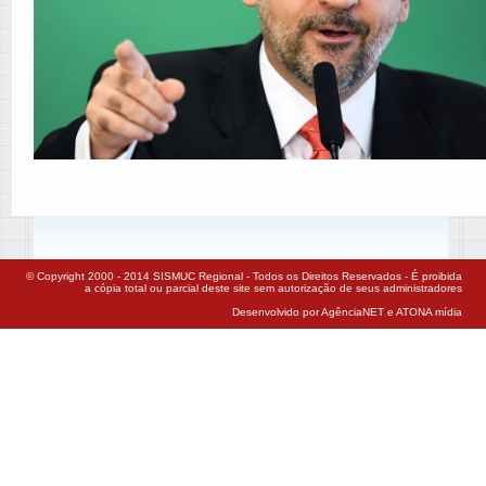
© Copyright 2000 - 2014 SISMUC Regional - Todos os Direitos Reservados - É proibida
a cópia total ou parcial deste site sem autorização de seus administradores
Desenvolvido por AgênciaNET e ATONA mídia